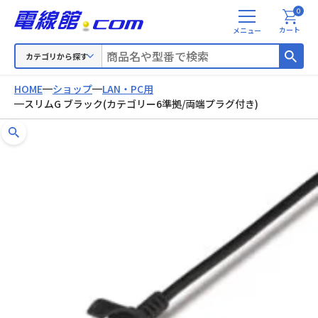
0
メ
カート
ニ
ュ
カテゴリから探す
ー
HOME
ショップ
LAN・PC用
スリムG ブラック(カテゴリー6準拠/両端プラグ付き)