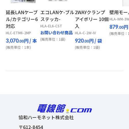
延長LANケーブ
エコLANケ-ブル
2WAYクランプ
壁用モー
ル/カテゴリー6
ステッカ-
アイボリー 10個
HLA-WM-3
対応
入
HLA-EL6-CST
円
879
.00
お問い合わせ商品
HLC-ETM6-2MP
HLA-C-2W-IV
(販売単位：1
(販売単位：1袋)
円
/ 本
円
/ 袋
3,070
920
.00
.00
(販売単位：1本)
(販売単位：1袋)
協和ハーモネット株式会社
〒612-8454