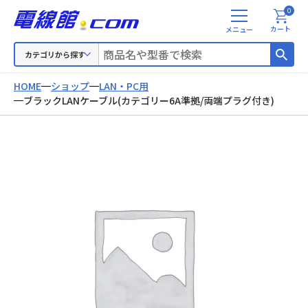
0
メ
カート
ニ
ュ
カテゴリから探す
ー
HOME
ショップ
LAN・PC用
ブラックLANケーブル(カテゴリー6A準拠/両端プラグ付き)