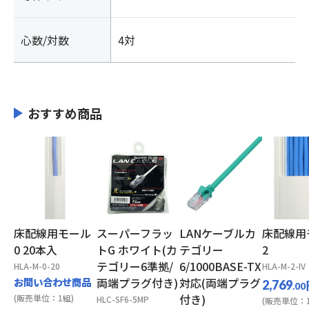
心数/対数
4対
おすすめ商品
床配線用モール
スーパーフラッ
LANケーブルカ
床配線用
0 20本入
トG ホワイト(カ
テゴリー
2
テゴリー6準拠/
6/1000BASE-TX
HLA-M-0-20
HLA-M-2-IV
お問い合わせ商品
両端プラグ付き)
対応(両端プラグ
2,769
.00
付き)
(販売単位：1組)
HLC-SF6-5MP
(販売単位：1