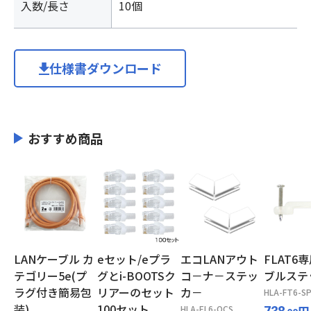
入数/長さ
10個
仕様書ダウンロード
おすすめ商品
LANケーブル カ
eセット/eプラ
エコLANアウト
FLAT6
テゴリー5e(プ
グとi-BOOTSク
コ－ナ－ステッ
ブルステ
ラグ付き簡易包
リアーのセット
カ－
HLA-FT6-SP
装)
100セット
HLA-EL6-OCS