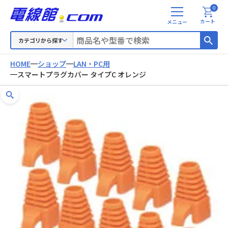
0
メ
カート
ニ
ュ
カテゴリから探す
ー
HOME
ショップ
LAN・PC用
スマートプラグカバー タイプC オレンジ