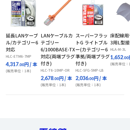
延長LANケーブ
LANケーブルカ
スーパーフラッ
床配線用
ル/カテゴリー6
テゴリー
トG ライトブル
3用L型
対応
6/1000BASE-TX
ー(カテゴリー6
HLA-M-3L
対応(両端プラグ
準拠/両端プラグ
HLC-ETM6-7MP
1,652
.00
付き)
付き)
円
/ 本
4,317
(販売単位：1
.00
HLC-T6-10MP-OR
HLC-SFG-5MP-LB
(販売単位：1本)
円
/ 本
円
/ 本
2,678
2,036
.00
.00
(販売単位：1本)
(販売単位：1本)