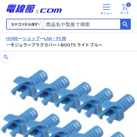
0
メ
カート
ニ
ュ
カテゴリから探す
ー
HOME
ショップ
LAN・PC用
モジュラープラグカバー i-BOOTS ライトブルー