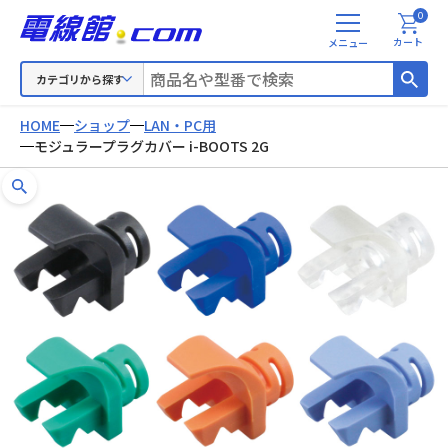
0
メ
カート
ニ
ュ
カテゴリから探す
ー
HOME
ショップ
LAN・PC用
モジュラープラグカバー i-BOOTS 2G