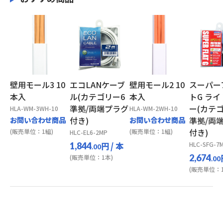
壁用モール3 10
エコLANケーブ
壁用モール2 10
スーパー
本入
ル(カテゴリー6
本入
トG ラ
準拠/両端プラグ
ー(カテ
HLA-WM-3WH-10
HLA-WM-2WH-10
お問い合わせ商品
付き)
お問い合わせ商品
準拠/両
付き)
(販売単位：1組)
(販売単位：1組)
HLC-EL6-2MP
円
/ 本
HLC-SFG-7
1,844
.00
2,674
(販売単位：1本)
.00
(販売単位：1