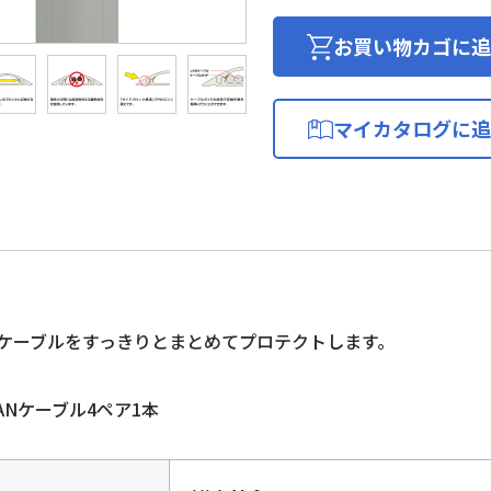
用
モ
お買い物カゴに追
ー
ル
0
マイカタログに追
個
ケーブルをすっきりとまとめてプロテクトします。
ANケーブル4ペア1本