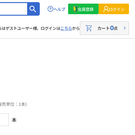
ヘルプ
会員登録
ログイン
0
カート
点
ちはゲストユーザー様。ログインは
こちら
から
販売単位：1本)
本