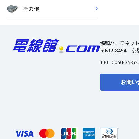
その他
協和ハーモネッ
〒612-8454
京
TEL：
050-3537-
お問い