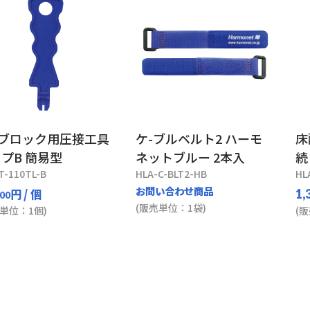
0ブロック用圧接工具
ケ-ブルベルト2 ハーモ
床
プB 簡易型
ネットブルー 2本入
続
T-110TL-B
HLA-C-BLT2-HB
HL
お問い合わせ商品
円
/ 個
1,
.00
(販売単位：1袋)
単位：1個)
(