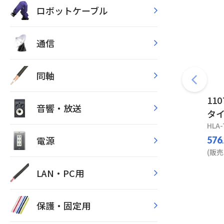
ロボットケーブル
通信
同軸
11
音響・放送
タイ
HLA-
電源
576
(販売
LAN・PC用
保護・固定用