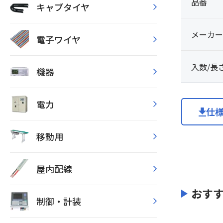
品番
キャブタイヤ
メーカー
電子ワイヤ
入数/長
機器
電力
仕
移動用
屋内配線
おす
制御・計装