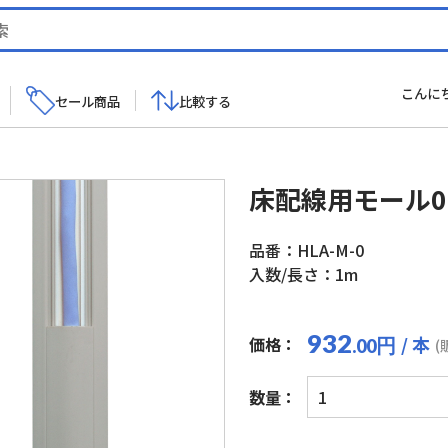
こんに
セール商品
比較する
床配線用モール0
品番：HLA-M-0
入数/長さ：1m
932
/ 本
価格：
円
.00
(
床
数量：
配
線