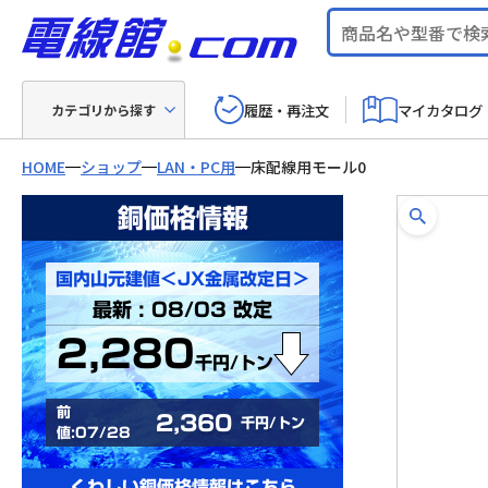
履歴・再注文
マイカタログ
カテゴリから探す
HOME
ショップ
LAN・PC用
床配線用モール0
銅価格情報
国内山元建値＜JX金属改定日＞
最新 : 08/03 改定
2,280
千円/トン
前
2,360
千円/トン
値:07/28
くわしい銅価格情報はこちら