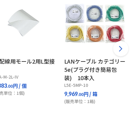
配線用モール2用L型接
LANケーブル カテゴリー
5e(プラグ付き簡易包
A-M-2L-IV
装) 10本入
円
/ 個
L5E-5MP-10
383
.00
販売単位：1個)
円
/ 箱
9,969
.00
(販売単位：1箱)