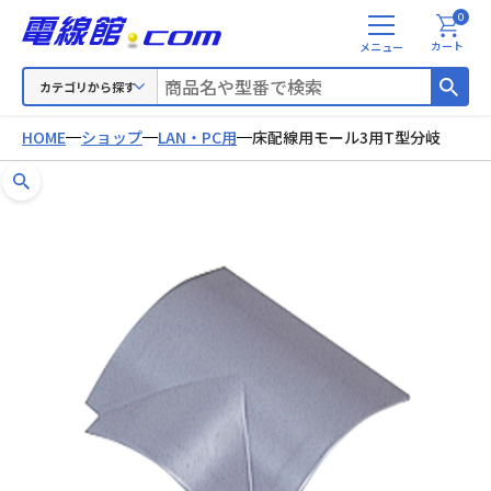
0
メ
カート
ニ
ュ
カテゴリから探す
ー
HOME
ショップ
LAN・PC用
床配線用モール3用T型分岐