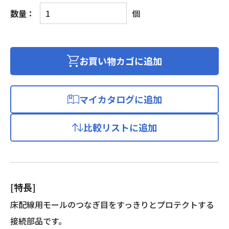
床
数量：
個
配
線
用
モ
お買い物カゴに追加
ー
ル
3
マイカタログに追加
用
T
比較リストに追加
型
分
岐
個
[特長]
床配線用モールのつなぎ目をすっきりとプロテクトする
接続部品です。