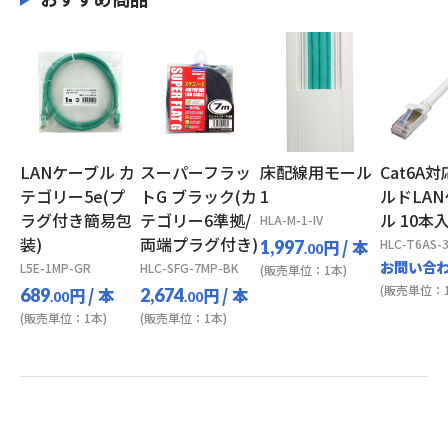
LANケーブル カ
スーパーフラッ
床配線用モール
Cat6A
テゴリー5e(プ
トG ブラック(カ
1
ルドLA
ラグ付き簡易包
テゴリー6準拠/
ル 10本
HLA-M-1-IV
装)
両端プラグ付き)
円
/ 本
HLC-T6AS-
1,997
.00
お問い合
L5E-1MP-GR
HLC-SFG-7MP-BK
(販売単位：1本)
(販売単位：1
円
/ 本
円
/ 本
689
2,674
.00
.00
(販売単位：1本)
(販売単位：1本)