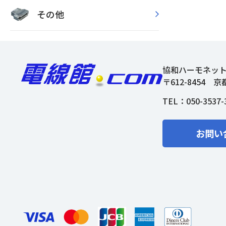
その他
協和ハーモネッ
〒612-8454
京
TEL：
050-3537-
お問い