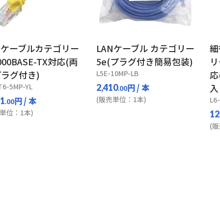
Nケーブルカテゴリー
LANケーブル カテゴリー
細
000BASE-TX対応(両
5e(プラグ付き簡易包装)
リ
ラグ付き)
L5E-10MP-LB
応
T6-5MP-YL
円
/ 本
入
2,410
.00
(販売単位：1本)
円
/ 本
L6
31
.00
単位：1本)
12
(