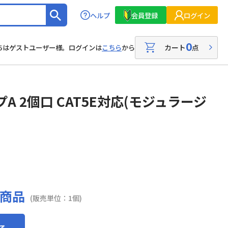
ヘルプ
会員登録
ログイン
0
カート
点
ちはゲストユーザー様。ログインは
こちら
から
A 2個口 CAT5E対応(モジュラージ
商品
(販売単位：1個)
る