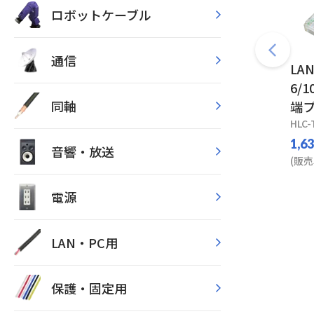
ロボットケーブル
通信
LA
6/1
同軸
端プ
HLC-
1,6
音響・放送
(販売
電源
LAN・PC用
保護・固定用