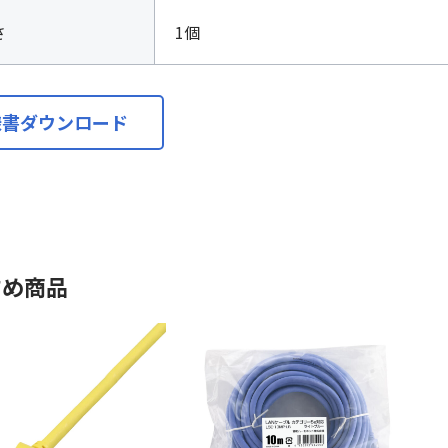
さ
1個
様書ダウンロード
すめ商品