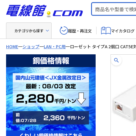
履歴・再注文
マイカタログ
カテゴリから探す
HOME
ショップ
LAN・PC用
ローゼット タイプA 2個口 CAT5
銅価格情報
国内山元建値＜JX金属改定日＞
最新 : 08/03 改定
2,280
千円/トン
前
2,360
千円/トン
値:07/28
くわしい銅価格情報はこちら