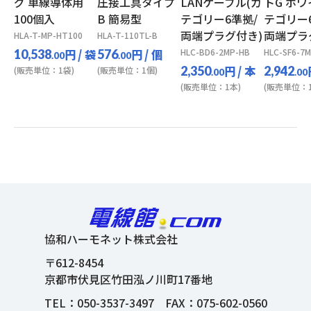
グ 単線導体用
圧接工具タイプ
LANケーブル(カ
トG ホワ
100個入
B 簡易型
テゴリー6準拠/
テゴリー
両端プラグ付き)
両端プラ
HLA-T-MP-HT100
HLA-T-110TL-B
円
/ 袋
円
/ 個
HLC-BD6-2MP-HB
HLC-SF6-7
10,538
576
.00
.00
円
/ 本
2,350
2,942
(販売単位：1袋)
(販売単位：1個)
.00
.00
(販売単位：1本)
(販売単位：1
協和ハーモネット株式会社
〒612-8454
京都市伏見区竹田泓ノ川町17番地
TEL：
050-3537-3497
FAX：075-602-0560