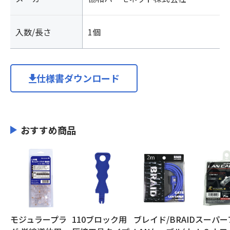
入数/長さ
1個
仕様書ダウンロード
おすすめ商品
モジュラープラ
110ブロック用
ブレイド/BRAID
スーパー