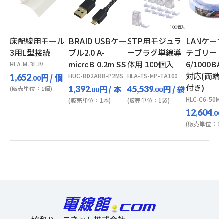
床配線用モール
BRAID USBケー
STP用モジュラ
LANケ
3用L型接続
ブル2.0 A-
ープラグ単線導
テゴリー
microB 0.2m SS
体用 100個入
6/1000B
HLA-M-3L-IV
対応(両
円
/ 個
HUC-BD2ARB-P2MS
HLA-TS-MP-TA100
1,652
.00
付き)
円
/ 本
円
/ 袋
1,392
45,539
(販売単位：1個)
.00
.00
HLC-C6-50
(販売単位：1本)
(販売単位：1袋)
12,604
.0
(販売単位：1
協和ハーモネット株式会社