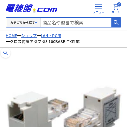
0
メ
カート
ニ
ュ
カテゴリから探す
ー
HOME
ショップ
LAN・PC用
クロス変換アダプタ3 100BASE-TX対応