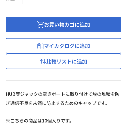
ジ
ュ
ラ
ー
お買い物カゴに追加
ジ
ャ
ッ
マイカタログに追加
ク
用
比較リストに追加
ダ
ス
ト
キ
ャ
HUB等ジャックの空きポートに取り付けて埃の堆積を防
ッ
ぎ通信不良を未然に防止するためのキャップです。
プ
ク
リ
※こちらの商品は10個入りです。
ア