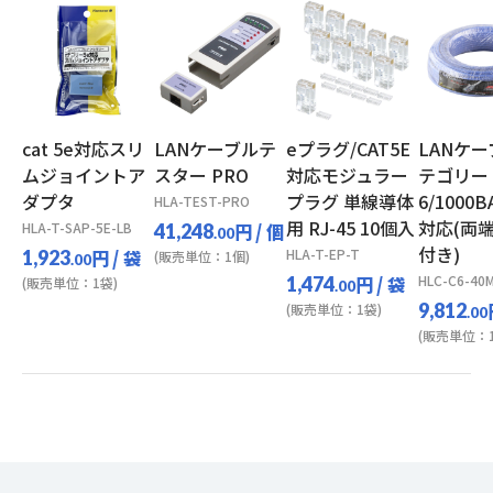
cat 5e対応スリ
LANケーブルテ
eプラグ/CAT5E
LANケ
ムジョイントア
スター PRO
対応モジュラー
テゴリー
ダプタ
プラグ 単線導体
6/1000B
HLA-TEST-PRO
用 RJ-45 10個入
対応(両
HLA-T-SAP-5E-LB
円
/ 個
41,248
.00
付き)
円
/ 袋
HLA-T-EP-T
1,923
(販売単位：1個)
.00
円
/ 袋
HLC-C6-40
1,474
(販売単位：1袋)
.00
9,812
(販売単位：1袋)
.00
(販売単位：1