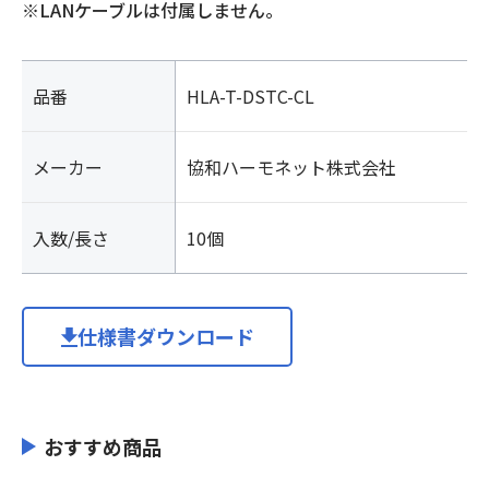
※LANケーブルは付属しません。
ー
10
個
入
品番
HLA-T-DSTC-CL
個
メーカー
協和ハーモネット株式会社
入数/長さ
10個
仕様書ダウンロード
おすすめ商品