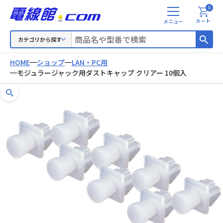
0
メ
カート
ニ
ュ
カテゴリから探す
ー
HOME
ショップ
LAN・PC用
モジュラージャック用ダストキャップ クリアー 10個入