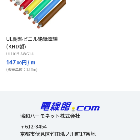
UL耐熱ビニル絶縁電線
(KHD製)
UL1015 AWG14
円
/ m
147
.00
(販売単位：153m)
協和ハーモネット株式会社
〒612-8454
京都市伏見区竹田泓ノ川町17番地