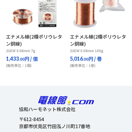
エナメル線(2種ポリウレタ
エナメル線(2種ポリウレタ
ン銅線)
ン銅線)
2UEW 0.08mm 7g
2UEW 0.08mm 100g
円
/ 個
円
/ 巻
1,433
5,016
.00
.00
(販売単位：1個)
(販売単位：1巻)
協和ハーモネット株式会社
〒612-8454
京都市伏見区竹田泓ノ川町17番地