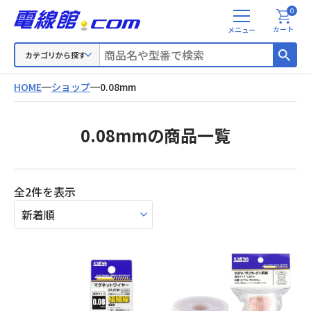
0
メ
カート
ニ
ュ
カテゴリから探す
ー
HOME
ショップ
0.08mm
0.08mmの商品一覧
新
全2件を表示
し
い
順