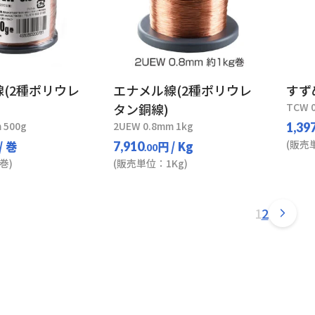
(2種ポリウレ
エナメル線(2種ポリウレ
すず
タン銅線)
TCW 
 500g
2UEW 0.8mm 1kg
1,39
(販売
/ 巻
円
/ Kg
7,910
.00
巻)
(販売単位：1Kg)
1
2