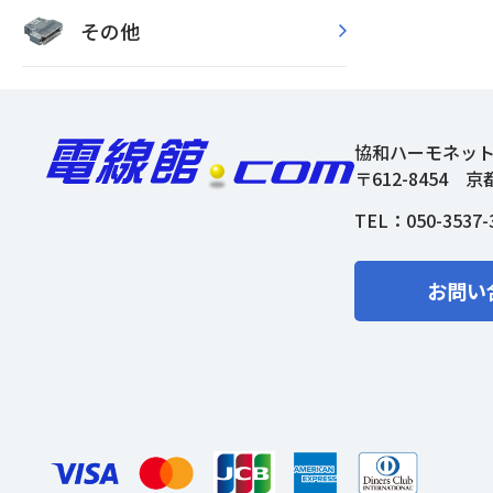
その他
協和ハーモネッ
〒612-8454
京
TEL：
050-3537-
お問い