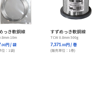
めっき軟銅線
すずめっき軟銅線
0.8mm 10m
TCW 0.8mm 500g
円
/ 袋
円
/ 巻
7
7,371
.00
.00
単位：1袋)
(販売単位：1巻)