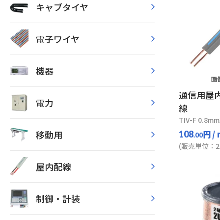
キャブタイヤ
電子ワイヤ
機器
画像
通信用屋
電力
線
TIV-F 0.8m
移動用
円
/
108
.00
(販売単位：20
屋内配線
制御・計装