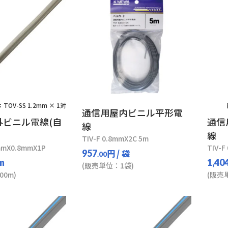
TOV-SS 1.2mm × 1対
通信用屋内ビニル平形電
外ビニル電線(自
通信
線
線
TIV-F 0.8mmX2C 5m
mmX0.8mmX1P
TIV-F
円
/ 袋
957
.00
 m
1,40
(販売単位：1袋)
0m)
(販売