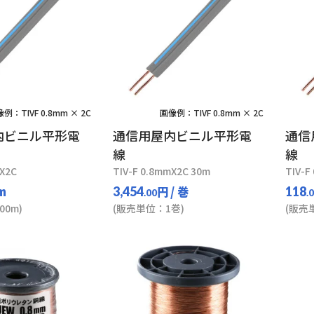
例：TIVF 0.8mm × 2C
画像例：TIVF 0.8mm × 2C
内ビニル平形電
通信用屋内ビニル平形電
通信
線
線
mX2C
TIV-F 0.8mmX2C 30m
TIV-F
 m
円
/ 巻
3,454
118
.00
.
0m)
(販売単位：1巻)
(販売