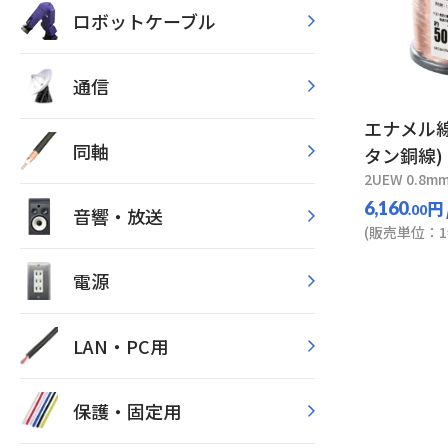
ロボットケーブル
通信
エナメル線
同軸
タン銅線)
2UEW 0.8mm
円
6,160
.00
音響・放送
(販売単位：1
電源
LAN・PC用
保護・固定用