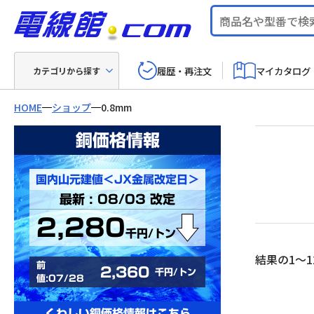
履歴・再注文
マイカタログ
カテゴリから探す
HOME
ショップ
0.8mm
銅価格情報
国内山元建値＜JX金属改定日＞
最新 : 08/03 改定
2,280
千円/トン
結果の1～1
前
2,360
千円/トン
値:07/28
くわしい銅価格情報はこちら