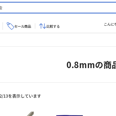
こんに
セール商品
比較する
0.8mmの商
新
2/13を表示しています
し
い
順