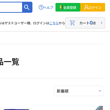
ヘルプ
会員登録
ログイン
0
カート
点
ちはゲストユーザー様。ログインは
こちら
から
品一覧