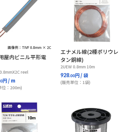
画像例：TIVF 0.8mm × 2C
エナメル線(2種ポリウレ
用屋内ビニル平形電
タン銅線)
2UEW 0.8mm 10m
 0.8mmX2C reel
円
/ 袋
928
.00
円
/ m
00
(販売単位：1袋)
単位：200m)