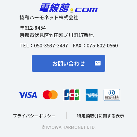
協和ハーモネット株式会社
〒612-8454
京都市伏見区竹田泓ノ川町17番地
TEL：
050-3537-3497
FAX：075-602-0560
お問い合わせ
プライバシーポリシー
特定商取引に関する表示
© KYOWA HARMONET LTD.