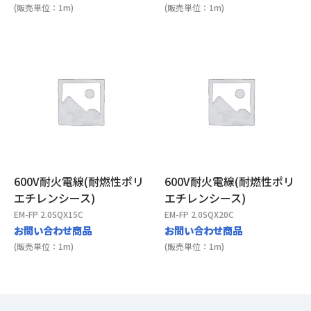
(販売単位：1m)
(販売単位：1m)
600V耐火電線(耐燃性ポリ
600V耐火電線(耐燃性ポリ
エチレンシース)
エチレンシース)
EM-FP 2.0SQX15C
EM-FP 2.0SQX20C
お問い合わせ商品
お問い合わせ商品
(販売単位：1m)
(販売単位：1m)