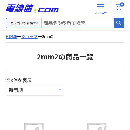
0
メ
カート
ニ
ュ
カテゴリから探す
ー
HOME
ショップ
2mm2
2mm2の商品一覧
新
全8件を表示
し
い
順