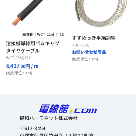
画像例：WCT 22㎟ × 1C
すずめっき平編銅線
溶接機導線用ゴムキャブ
TBC 80SQ
タイヤケーブル
お問い合わせ商品
WCT 80SQX1C
(販売単位：1m)
円
/ m
6,437
.00
(販売単位：1m)
協和ハーモネット株式会社
〒612-8454
京都市伏見区竹田泓ノ川町17番地