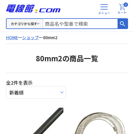
0
メ
カート
ニ
ュ
カテゴリから探す
ー
HOME
ショップ
80mm2
80mm2の商品一覧
新
全2件を表示
し
い
順