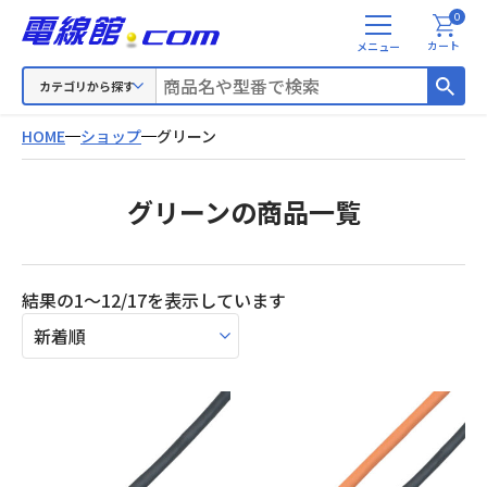
0
メ
カート
ニ
ュ
カテゴリから探す
ー
HOME
ショップ
グリーン
グリーンの商品一覧
新
結果の1～12/17を表示しています
し
い
順