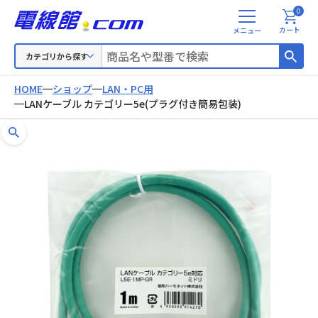
0
メ
カート
ニ
ュ
カテゴリから探す
ー
HOME
ショップ
LAN・PC用
LANケーブル カテゴリー5e(プラグ付き簡易包装)