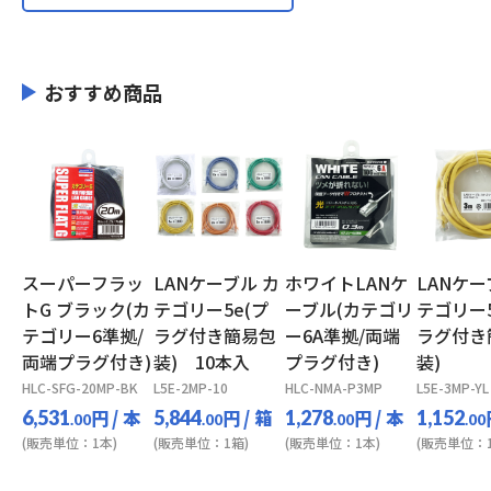
おすすめ商品
スーパーフラッ
LANケーブル カ
ホワイトLANケ
LANケー
トG ブラック(カ
テゴリー5e(プ
ーブル(カテゴリ
テゴリー5
テゴリー6準拠/
ラグ付き簡易包
ー6A準拠/両端
ラグ付き
両端プラグ付き)
装) 10本入
プラグ付き)
装)
HLC-SFG-20MP-BK
L5E-2MP-10
HLC-NMA-P3MP
L5E-3MP-YL
円
/ 本
円
/ 箱
円
/ 本
6,531
5,844
1,278
1,152
.00
.00
.00
.00
(販売単位：1本)
(販売単位：1箱)
(販売単位：1本)
(販売単位：1