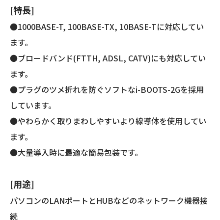
き
[特長]
簡
易
●1000BASE-T, 100BASE-TX, 10BASE-Tに対応してい
包
ます。
装)
●ブロードバンド(FTTH, ADSL, CATV)にも対応してい
個
ます。
●プラグのツメ折れを防ぐソフトなi-BOOTS-2Gを採用
しています。
●やわらかく取りまわしやすいより線導体を使用してい
ます。
●大量導入時に最適な簡易包装です。
[用途]
パソコンのLANポートとHUBなどのネットワーク機器接
続