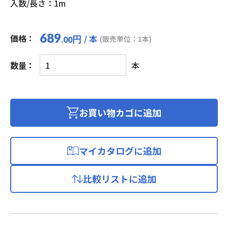
入数/長さ：1m
689
価格：
/ 本
円
(販売単位：1本)
.00
LAN
数量：
本
ケ
ー
ブ
ル
お買い物カゴに追加
カ
テ
ゴ
マイカタログに追加
リ
ー
比較リストに追加
5e(プ
ラ
グ
付