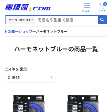
0
メ
カート
ニ
ュ
カテゴリから探す
ー
HOME
ショップ
ハーモネットブルー
ハーモネットブルーの商品一覧
新
全4件を表示
し
い
順