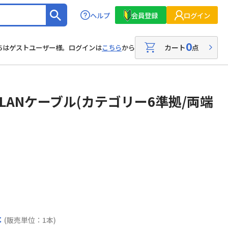
ヘルプ
会員登録
ログイン
0
カート
点
ちはゲストユーザー様。ログインは
こちら
から
D LANケーブル(カテゴリー6準拠/両端
本
(販売単位：1本)