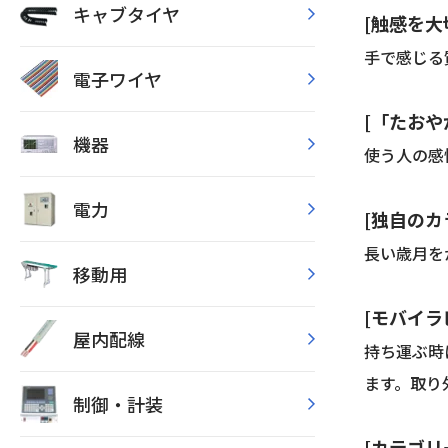
キャブタイヤ
[触感を大
手で感じる
電子ワイヤ
[「たおや
機器
使う人の感
電力
[独自のカ
長い歳月を
移動用
[モバイラ
屋内配線
持ち運ぶ時
ます。取り
制御・計装
[カテゴリー