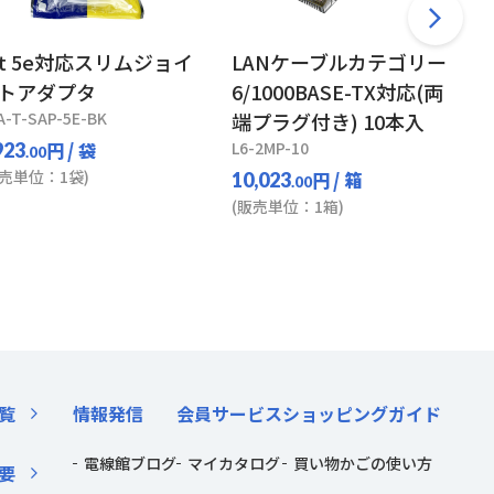
at 5e対応スリムジョイ
LANケーブルカテゴリー
トアダプタ
6/1000BASE-TX対応(両
A-T-SAP-5E-BK
端プラグ付き) 10本入
円
/ 袋
L6-2MP-10
923
.00
販売単位：1袋)
円
/ 箱
10,023
.00
(販売単位：1箱)
覧
情報発信
会員サービス
ショッピングガイド
電線館ブログ
マイカタログ
買い物かごの使い方
要