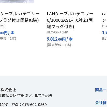
Nケーブル カテゴリー
LANケーブルカテゴリー
c
(プラグ付き簡易包装)
6/1000BASE-TX対応(両
ン
2MP
端プラグ付き)
HL
円
/ 本
HLC-C6-40MP
1,
.00
単位：1本)
(
円
/ 本
9,812
.00
(販売単位：1本)
ト株式会社
商品一
都市伏見区竹田泓ノ川町17番地
会社概
3497
FAX：075-602-0560