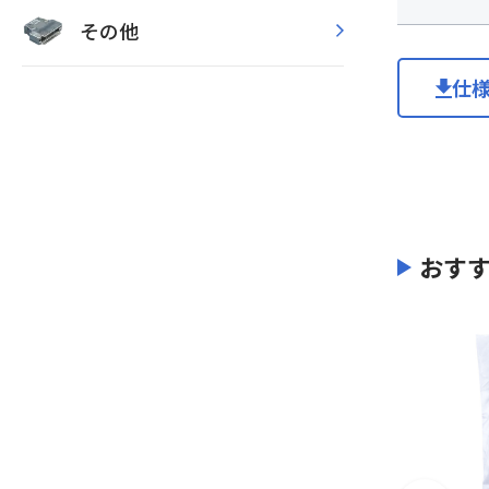
その他
仕
おす