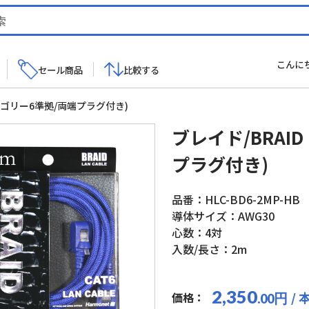
こんに
セール商品
比較する
カテゴリー6準拠/両端プラグ付き)
ブレイド/BRAI
プラグ付き)
品番：HLC-BD6-2MP-HB
導体サイズ：AWG30
心数：4対
入数/長さ：2m
2,350
/ 
価格：
円
.00