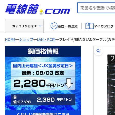
履歴・再注文
マイカタログ
カテゴリから探す
HOME
ショップ
LAN・PC用
ブレイド/BRAID LANケーブル(
銅価格情報
国内山元建値＜JX金属改定日＞
最新 : 08/03 改定
2,280
千円/トン
前
2,360
千円/トン
値:07/28
くわしい銅価格情報はこちら