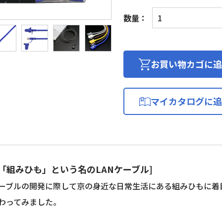
ブ
数量：
レ
イ
ド/BRAID
LAN
お買い物カゴに追
ケ
ー
ブ
マイカタログに追
ル
(カ
テ
ゴ
リ
ー
D =「組みひも」という名のLANケーブル]
6
ーブルの開発に際して京の身近な日常生活にある組みひもに着
準
わってみました。
拠/
両