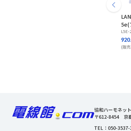
LA
5e
L5E-
920
(販売
協和ハーモネッ
〒612-8454
京
TEL：
050-3537-