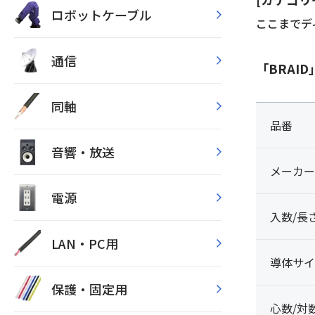
ロボットケーブル
ここまでデ
通信
「BRA
同軸
品番
音響・放送
メーカー
電源
入数/長
LAN・PC用
導体サイ
保護・固定用
心数/対