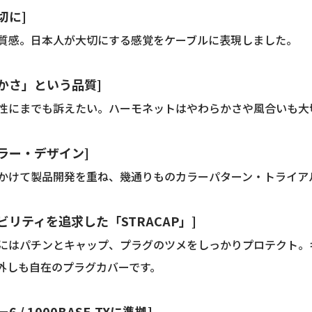
端
切に]
プ
質感。日本人が大切にする感覚をケーブルに表現しました。
ラ
グ
付
かさ」という品質]
き)
個
性にまでも訴えたい。ハーモネットはやわらかさや風合いも大
ラー・デザイン]
かけて製品開発を重ね、幾通りものカラーパターン・トライアルを
ビリティを追求した「STRACAP」]
にはパチンとキャップ、プラグのツメをしっかりプロテクト。
外しも自在のプラグカバーです。
6 / 1000BASE-TXに準拠]