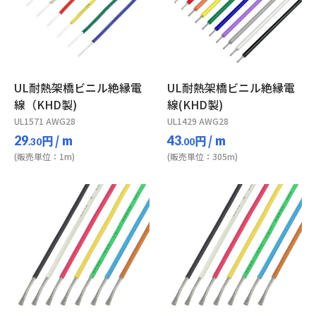
UL耐熱架橋ビニル絶縁電
UL耐熱架橋ビニル絶縁電
線（KHD製)
線(KHD製)
UL1571 AWG28
UL1429 AWG28
円
/ m
円
/ m
29
43
.30
.00
(販売単位：1m)
(販売単位：305m)