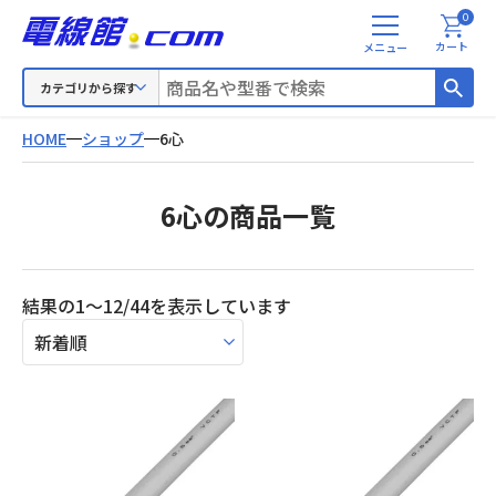
0
メ
カート
ニ
ュ
カテゴリから探す
ー
HOME
ショップ
6心
6心の商品一覧
新
結果の1～12/44を表示しています
し
い
順