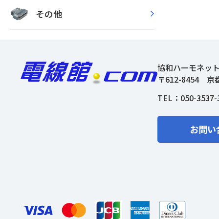
その他
協和ハーモネッ
〒612-8454
京
TEL：
050-3537-
お問い