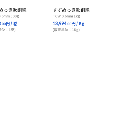
めっき軟銅線
すずめっき軟銅線
0.6mm 500g
TCW 0.6mm 1kg
円
/ 巻
円
/ Kg
8
13,994
.00
.00
単位：1巻)
(販売単位：1Kg)