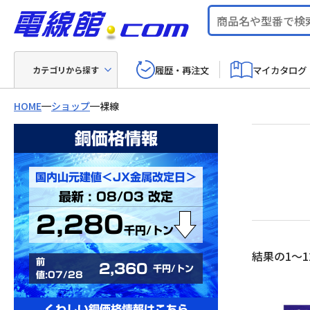
履歴・再注文
マイカタログ
カテゴリから探す
HOME
ショップ
裸線
銅価格情報
国内山元建値＜JX金属改定日＞
最新 : 08/03 改定
2,280
千円/トン
結果の1～1
前
2,360
千円/トン
値:07/28
くわしい銅価格情報はこちら