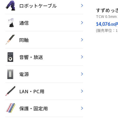
ロボットケーブル
すずめっ
TCW 0.5mm 
通信
14,076
.00
(販売単位：1
同軸
音響・放送
電源
LAN・PC用
保護・固定用