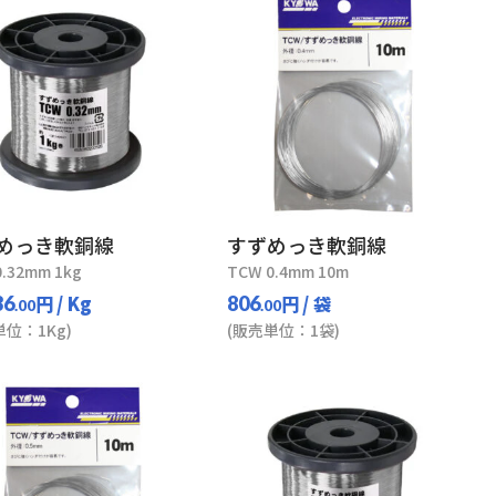
めっき軟銅線
すずめっき軟銅線
0.32mm 1kg
TCW 0.4mm 10m
円
/ Kg
円
/ 袋
36
806
.00
.00
単位：1Kg)
(販売単位：1袋)