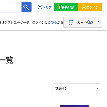
ヘルプ
会員登録
ログイン
0
カート
点
ちはゲストユーザー様。ログインは
こちら
から
一覧