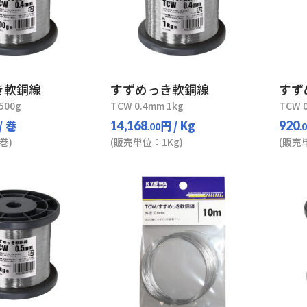
き軟銅線
すずめっき軟銅線
すず
500g
TCW 0.4mm 1kg
TCW 
/ 巻
円
/ Kg
14,168
920
.00
.
巻)
(販売単位：1Kg)
(販売