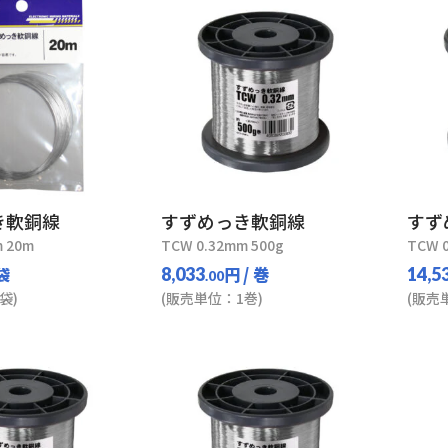
き軟銅線
すずめっき軟銅線
すず
 20m
TCW 0.32mm 500g
TCW 
 袋
円
/ 巻
8,033
14,5
.00
袋)
(販売単位：1巻)
(販売