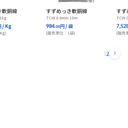
き軟銅線
すずめっき軟銅線
すず
1kg
TCW 0.6mm 10m
TCW 
円
/ Kg
円
/ 袋
984
7,52
.00
Kg)
(販売単位：1袋)
(販売
1
2