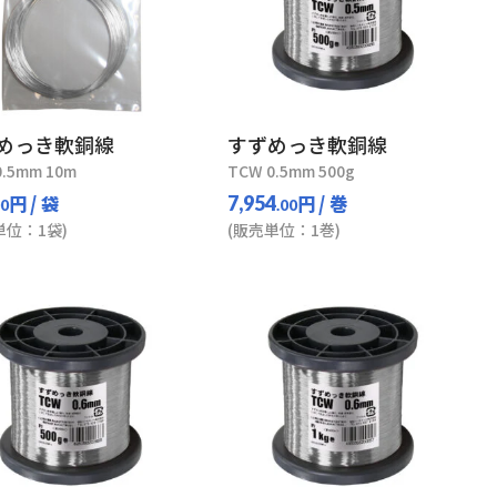
めっき軟銅線
すずめっき軟銅線
0.5mm 10m
TCW 0.5mm 500g
円
/ 袋
円
/ 巻
7,954
00
.00
単位：1袋)
(販売単位：1巻)