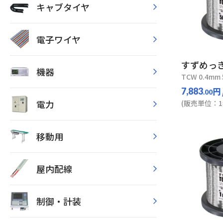
キャブタイヤ
電子ワイヤ
すずめっ
機器
TCW 0.4mm 
円
7,883
.00
電力
(販売単位：1
移動用
屋内配線
制御・計装