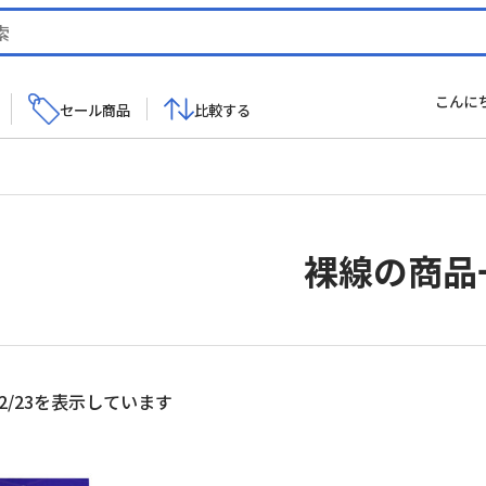
こんに
セール商品
比較する
裸線の商品
新
2/23を表示しています
し
い
順