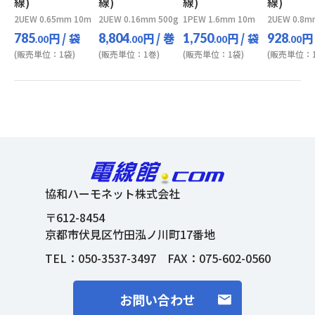
線)
線)
線)
線)
2UEW 0.65mm 10m
2UEW 0.16mm 500g
1PEW 1.6mm 10m
2UEW 0.8m
円
/ 袋
円
/ 巻
円
/ 袋
円
785
8,804
1,750
928
.00
.00
.00
.00
(販売単位：1袋)
(販売単位：1巻)
(販売単位：1袋)
(販売単位：1
協和ハーモネット株式会社
〒612-8454
京都市伏見区竹田泓ノ川町17番地
TEL：
050-3537-3497
FAX：075-602-0560
お問い合わせ