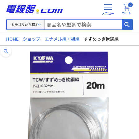
0
メ
カート
ニ
ュ
カテゴリから探す
ー
HOME
ショップ
エナメル線・裸線
すずめっき軟銅線