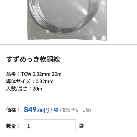
すずめっき軟銅線
品番：TCW 0.32mm 20m
導体サイズ：0.32mm
入数/長さ：20m
849
価格：
/ 袋
円
(販売単位：1袋)
.00
す
数量：
袋
ず