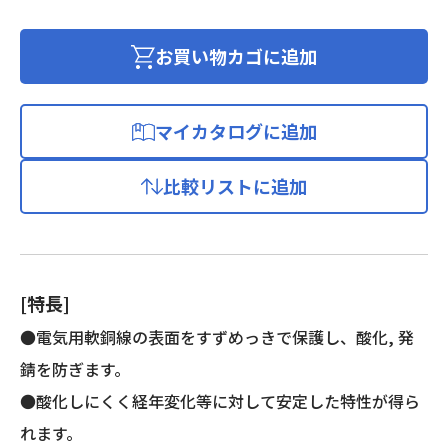
め
っ
き
お買い物カゴに追加
軟
銅
線
マイカタログに追加
個
比較リストに追加
[特長]
●電気用軟銅線の表面をすずめっきで保護し、酸化, 発
錆を防ぎます。
●酸化しにくく経年変化等に対して安定した特性が得ら
れます。