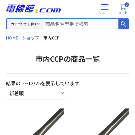
0
メ
カート
ニ
ュ
カテゴリから探す
ー
HOME
ショップ
市内CCP
市内CCPの商品一覧
新
結果の1～12/25を表示しています
し
い
順