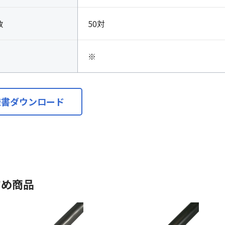
数
50対
※
様書ダウンロード
すめ商品