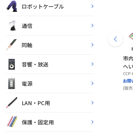
ロボットケーブル
通信
同軸
市内
音響・放送
へい
CCP-
お問
電源
(販売
LAN・PC用
保護・固定用