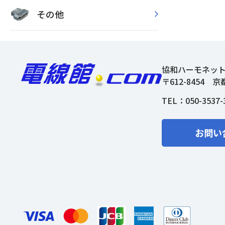
その他
協和ハーモネッ
〒612-8454
京
TEL：
050-3537-
お問い