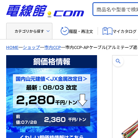
履歴・再注文
マイカタログ
カテゴリから探す
HOME
ショップ
市内CCP
市内CCP-APケーブル(アルミテープ遮
銅価格情報
国内山元建値＜JX金属改定日＞
最新 : 08/03 改定
2,280
千円/トン
前
2,360
千円/トン
値:07/28
くわしい銅価格情報はこちら