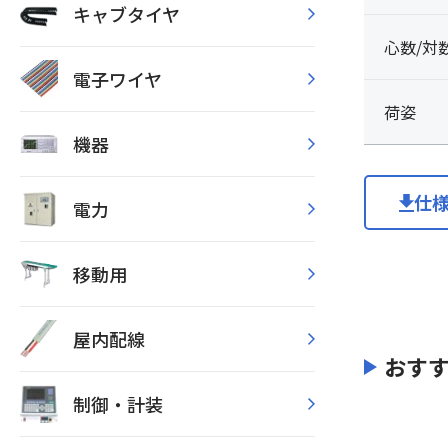
キャブタイヤ
心数/対
電子ワイヤ
荷姿
機器
仕
電力
移動用
屋内配線
おす
制御・計装