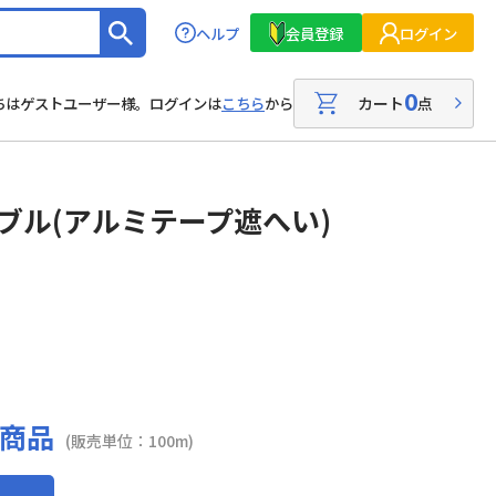
ヘルプ
会員登録
ログイン
0
カート
点
ちはゲストユーザー様。ログインは
こちら
から
ーブル(アルミテープ遮へい)
商品
(販売単位：100m)