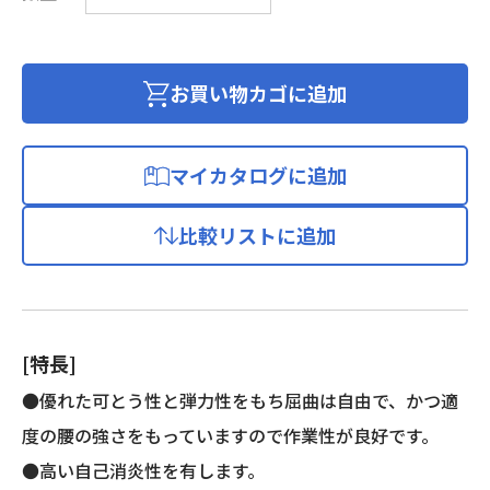
ラ
ス
編
組
お買い物カゴに追加
チ
ュ
ー
マイカタログに追加
ブ
個
比較リストに追加
[特長]
●優れた可とう性と弾力性をもち屈曲は自由で、かつ適
度の腰の強さをもっていますので作業性が良好です。
●高い自己消炎性を有します。