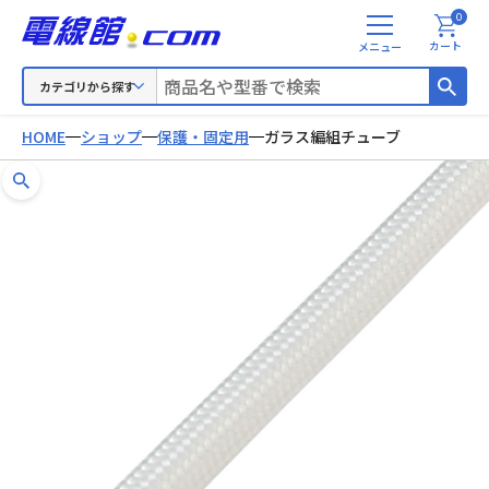
0
メ
カート
ニ
ュ
カテゴリから探す
ー
HOME
ショップ
保護・固定用
ガラス編組チューブ