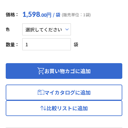
1,598
価格：
/ 袋
円
(販売単位：1袋)
.00
色
ビ
数量：
袋
ニ
ル
平
形
お買い物カゴに追加
コ
ー
ド
マイカタログに追加
個
比較リストに追加