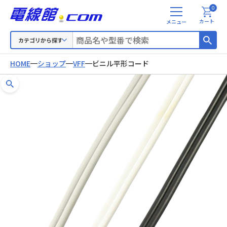
0
メ
カート
ニ
ュ
カテゴリから探す
ー
HOME
ショップ
VFF
ビニル平形コード