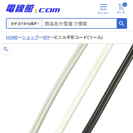
0
メ
カート
ニ
ュ
カテゴリから探す
ー
HOME
ショップ
VFF
ビニル平形コード(リール)