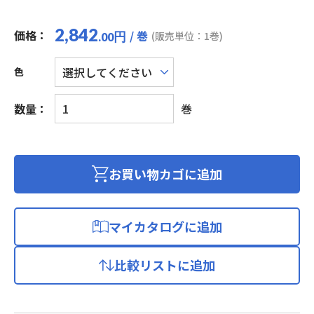
2,842
価格：
/ 巻
円
(販売単位：1巻)
.00
色
ビ
数量：
巻
ニ
ル
平
形
お買い物カゴに追加
コ
ー
ド
マイカタログに追加
(リ
ー
比較リストに追加
ル)
個