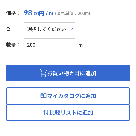
98
価格：
/ m
円
(販売単位：200m)
.00
色
ビ
数量：
m
ニ
ル
平
形
お買い物カゴに追加
コ
ー
ド/
マイカタログに追加
ス
ピ
比較リストに追加
ー
カ
ー