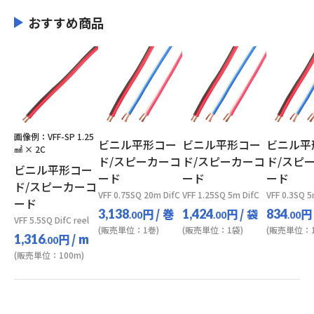
おすすめ商品
画像例：VFF-SP 1.25
ビニル平形コー
ビニル平形コー
ビニル平
㎟ × 2C
ド/スピーカーコ
ド/スピーカーコ
ド/スピ
ビニル平形コー
ード
ード
ード
ド/スピーカーコ
VFF 0.75SQ 20m DifC
VFF 1.25SQ 5m DifC
VFF 0.3SQ 5
ード
円
/ 巻
円
/ 袋
円
3,138
1,424
834
.00
.00
.00
VFF 5.5SQ DifC reel
(販売単位：1巻)
(販売単位：1袋)
(販売単位：1
円
/ m
1,316
.00
(販売単位：100m)