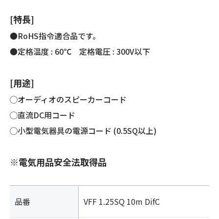
コ
ー
[特長]
ド
個
●RoHS指令適合品です。
●定格温度 : 60℃ 定格電圧 : 300V以下
[用途]
◯オーディオのスピーカーコード
◯直流DC用コード
◯小型電気器具の電源コード (0.5SQ以上)
※電気用品安全法取得品
品番
VFF 1.25SQ 10m DifC