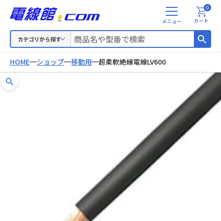
0
メ
カート
ニ
ュ
カテゴリから探す
ー
HOME
ショップ
移動用
超柔軟絶縁電線LV600