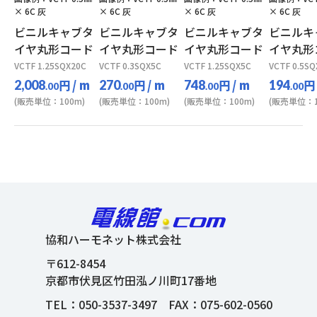
× 6C 灰
× 6C 灰
× 6C 灰
× 6C 灰
ビニルキャブタ
ビニルキャブタ
ビニルキャブタ
ビニルキ
イヤ丸形コード
イヤ丸形コード
イヤ丸形コード
イヤ丸形
VCTF 1.25SQX20C
VCTF 0.3SQX5C
VCTF 1.25SQX5C
VCTF 0.5SQ
円
/ m
円
/ m
円
/ m
円
2,008
270
748
194
.00
.00
.00
.00
(販売単位：100m)
(販売単位：100m)
(販売単位：100m)
(販売単位：1
協和ハーモネット株式会社
〒612-8454
京都市伏見区竹田泓ノ川町17番地
TEL：
050-3537-3497
FAX：075-602-0560