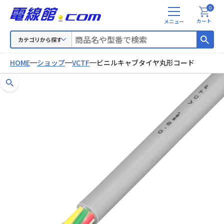
0
メ
カート
ニ
ュ
カテゴリから探す
ー
HOME
ショップ
VCTF
ビニルキャブタイヤ丸形コード