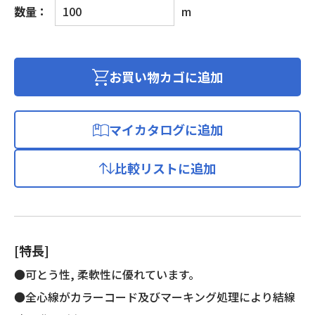
ビ
数量：
m
ニ
ル
キ
ャ
お買い物カゴに追加
ブ
タ
イ
マイカタログに追加
ヤ
丸
比較リストに追加
形
コ
ー
ド
個
[特長]
●可とう性, 柔軟性に優れています。
●全心線がカラーコード及びマーキング処理により結線