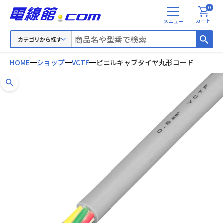
0
メ
カート
ニ
ュ
カテゴリから探す
ー
HOME
ショップ
VCTF
ビニルキャブタイヤ丸形コード