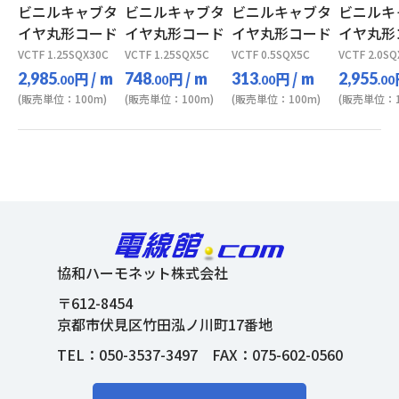
ビニルキャブタ
ビニルキャブタ
ビニルキャブタ
ビニルキ
イヤ丸形コード
イヤ丸形コード
イヤ丸形コード
イヤ丸形
VCTF 1.25SQX30C
VCTF 1.25SQX5C
VCTF 0.5SQX5C
VCTF 2.0SQ
円
/ m
円
/ m
円
/ m
2,985
748
313
2,955
.00
.00
.00
.00
(販売単位：100m)
(販売単位：100m)
(販売単位：100m)
(販売単位：1
協和ハーモネット株式会社
〒612-8454
京都市伏見区竹田泓ノ川町17番地
TEL：
050-3537-3497
FAX：075-602-0560