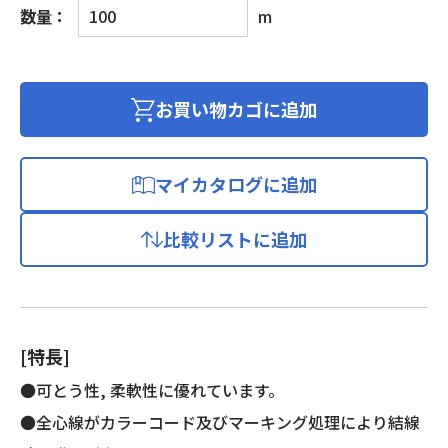
ビ
数量：
m
ニ
ル
キ
ャ
お買い物カゴに追加
ブ
タ
イ
マイカタログに追加
ヤ
丸
比較リストに追加
形
コ
ー
ド
個
[特長]
●可とう性, 柔軟性に優れています。
●全心線がカラーコード及びマーキング処理により結線