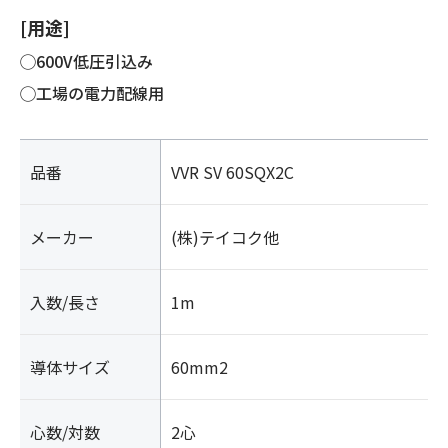
[用途]
◯600V低圧引込み
◯工場の電力配線用
品番
VVR SV 60SQX2C
メーカー
(株)テイコク他
入数/長さ
1m
導体サイズ
60mm2
心数/対数
2心