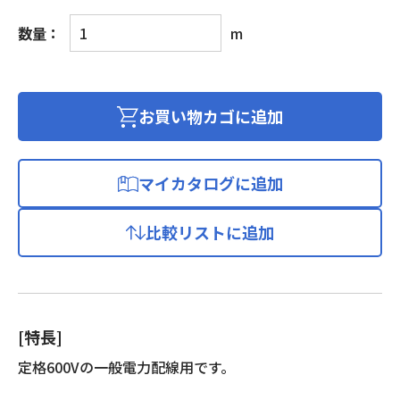
600V
数量：
m
ビ
ニ
ル
絶
お買い物カゴに追加
縁
ビ
ニ
マイカタログに追加
ル
シ
比較リストに追加
ー
ス
ケ
ー
ブ
[特長]
ル
個
定格600Vの一般電力配線用です。