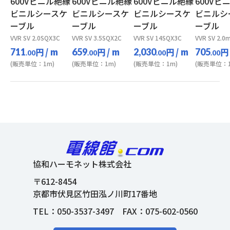
600Vビニル絶縁
600Vビニル絶縁
600Vビニル絶縁
600Vビ
ビニルシースケ
ビニルシースケ
ビニルシースケ
ビニルシ
ーブル
ーブル
ーブル
ーブル
VVR SV 2.0SQX3C
VVR SV 3.5SQX2C
VVR SV 14SQX3C
VVR SV 2.
円
/ m
円
/ m
円
/ m
円
711
659
2,030
705
.00
.00
.00
.00
(販売単位：1m)
(販売単位：1m)
(販売単位：1m)
(販売単位：1
協和ハーモネット株式会社
〒612-8454
京都市伏見区竹田泓ノ川町17番地
TEL：
050-3537-3497
FAX：075-602-0560