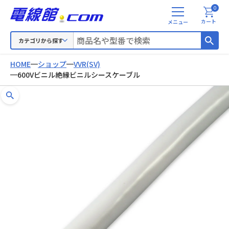
0
メ
カート
ニ
ュ
カテゴリから探す
ー
HOME
ショップ
VVR(SV)
600Vビニル絶縁ビニルシースケーブル