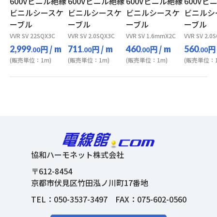
600Vビニル絶縁
600Vビニル絶縁
600Vビニル絶縁
600Vビ
ビニルシースケ
ビニルシースケ
ビニルシースケ
ビニルシ
ーブル
ーブル
ーブル
ーブル
VVR SV 22SQX3C
VVR SV 2.0SQX3C
VVR SV 1.6mmX2C
VVR SV 2.0
円
/ m
円
/ m
円
/ m
円
2,999
711
460
560
.00
.00
.00
.00
(販売単位：1m)
(販売単位：1m)
(販売単位：1m)
(販売単位：1
協和ハーモネット株式会社
〒612-8454
京都市伏見区竹田泓ノ川町17番地
TEL：
050-3537-3497
FAX：075-602-0560