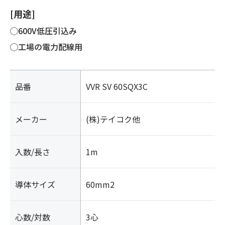
[用途]
◯600V低圧引込み
◯工場の電力配線用
品番
VVR SV 60SQX3C
メーカー
(株)テイコク他
入数/長さ
1m
導体サイズ
60mm2
心数/対数
3心