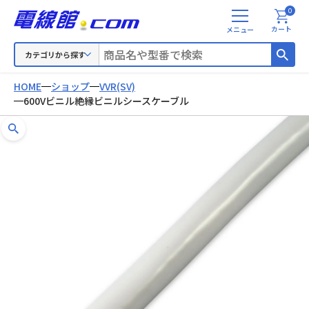
0
メ
カート
ニ
ュ
カテゴリから探す
ー
HOME
ショップ
VVR(SV)
600Vビニル絶縁ビニルシースケーブル