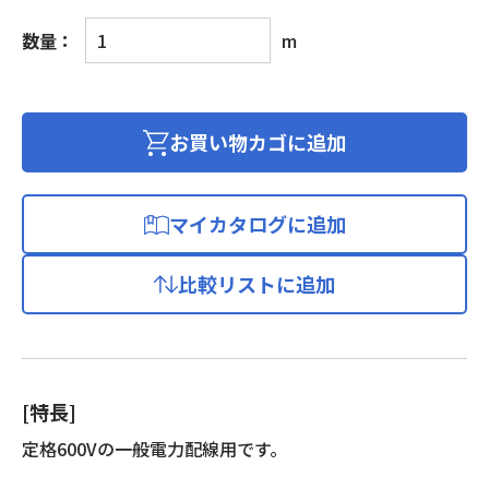
600V
数量：
m
ビ
ニ
ル
絶
お買い物カゴに追加
縁
ビ
ニ
マイカタログに追加
ル
シ
比較リストに追加
ー
ス
ケ
ー
ブ
[特長]
ル
個
定格600Vの一般電力配線用です。