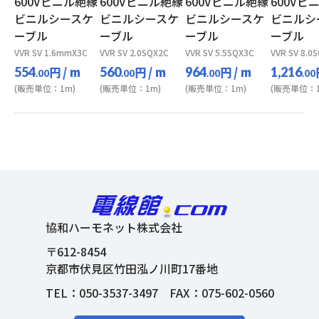
600Vビニル絶縁
600Vビニル絶縁
600Vビニル絶縁
600Vビ
ビニルシースケ
ビニルシースケ
ビニルシースケ
ビニルシ
ーブル
ーブル
ーブル
ーブル
VVR SV 1.6mmX3C
VVR SV 2.0SQX2C
VVR SV 5.5SQX3C
VVR SV 8.0
円
/ m
円
/ m
円
/ m
554
560
964
1,216
.00
.00
.00
.00
(販売単位：1m)
(販売単位：1m)
(販売単位：1m)
(販売単位：1
協和ハーモネット株式会社
〒612-8454
京都市伏見区竹田泓ノ川町17番地
TEL：
050-3537-3497
FAX：075-602-0560