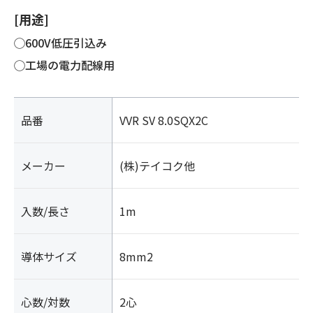
[用途]
◯600V低圧引込み
◯工場の電力配線用
品番
VVR SV 8.0SQX2C
メーカー
(株)テイコク他
入数/長さ
1m
導体サイズ
8mm2
心数/対数
2心