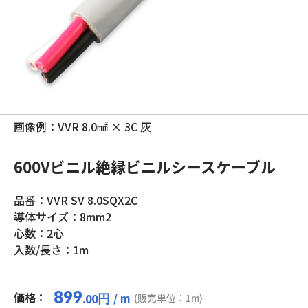
画像例：VVR 8.0㎟ × 3C 灰
600Vビニル絶縁ビニルシースケーブル
品番：VVR SV 8.0SQX2C
導体サイズ：8mm2
心数：2心
入数/長さ：1m
899
価格：
/ m
円
(販売単位：1m)
.00