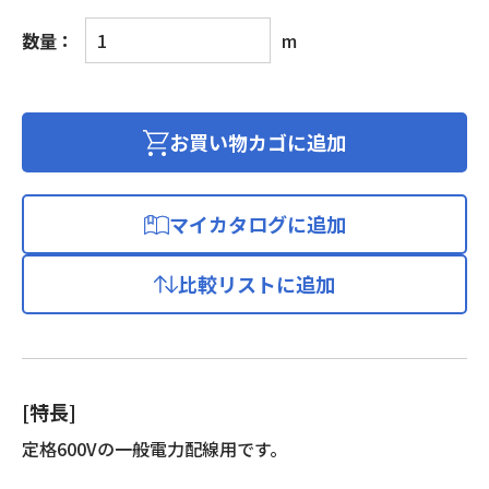
600V
数量：
m
ビ
ニ
ル
絶
お買い物カゴに追加
縁
ビ
ニ
マイカタログに追加
ル
シ
比較リストに追加
ー
ス
ケ
ー
ブ
[特長]
ル
個
定格600Vの一般電力配線用です。