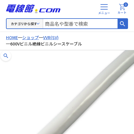
0
メ
カート
ニ
ュ
カテゴリから探す
ー
HOME
ショップ
VVR(SV)
600Vビニル絶縁ビニルシースケーブル