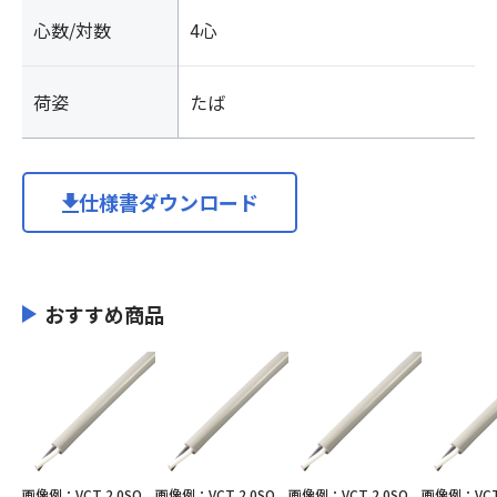
心数/対数
4心
荷姿
たば
仕様書ダウンロード
おすすめ商品
画像例：VCT 2.0SQ
画像例：VCT 2.0SQ
画像例：VCT 2.0SQ
画像例：VCT 