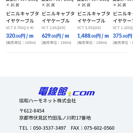
× 2C 灰
× 2C 灰
× 2C 灰
× 2C 灰
ビニルキャブタ
ビニルキャブタ
ビニルキャブタ
ビニルキ
イヤケーブル
イヤケーブル
イヤケーブル
イヤケー
VCT 0.75SQ X 4C
VCT 2.0SQX3C
VCT 5.5SQX3C
VCT 1.25S
円
/ m
円
/ m
円
/ m
円
320
629
1,488
375
.00
.00
.00
.00
(販売単位：100m)
(販売単位：100m)
(販売単位：100m)
(販売単位：1
協和ハーモネット株式会社
〒612-8454
京都市伏見区竹田泓ノ川町17番地
TEL：
050-3537-3497
FAX：075-602-0560