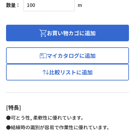
ビ
数量：
m
ニ
ル
キ
ャ
お買い物カゴに追加
ブ
タ
イ
マイカタログに追加
ヤ
ケ
比較リストに追加
ー
ブ
ル
個
[特長]
●可とう性, 柔軟性に優れています。
●結線時の識別が容易で作業性に優れています。