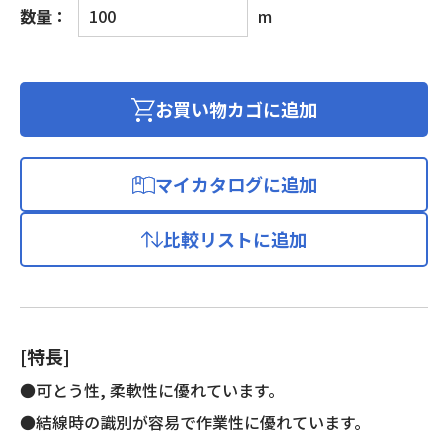
ビ
数量：
m
ニ
ル
キ
ャ
お買い物カゴに追加
ブ
タ
イ
マイカタログに追加
ヤ
ケ
比較リストに追加
ー
ブ
ル
個
[特長]
●可とう性, 柔軟性に優れています。
●結線時の識別が容易で作業性に優れています。