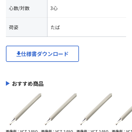
心数/対数
3心
荷姿
たば
仕様書ダウンロード
おすすめ商品
画像例：VCT 2.0SQ
画像例：VCT 2.0SQ
画像例：VCT 2.0SQ
画像例：VCT 