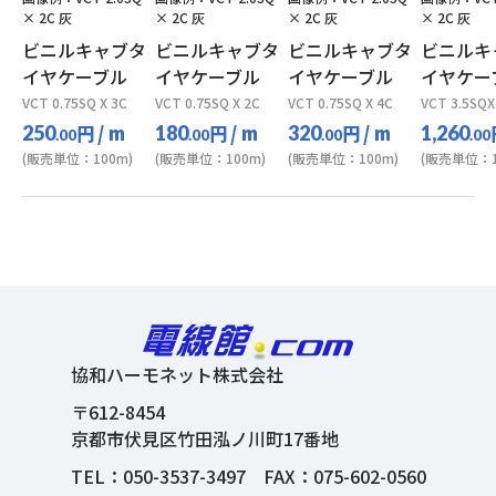
× 2C 灰
× 2C 灰
× 2C 灰
× 2C 灰
ビニルキャブタ
ビニルキャブタ
ビニルキャブタ
ビニルキ
イヤケーブル
イヤケーブル
イヤケーブル
イヤケー
VCT 0.75SQ X 3C
VCT 0.75SQ X 2C
VCT 0.75SQ X 4C
VCT 3.5SQ
円
/ m
円
/ m
円
/ m
250
180
320
1,260
.00
.00
.00
.00
(販売単位：100m)
(販売単位：100m)
(販売単位：100m)
(販売単位：1
協和ハーモネット株式会社
〒612-8454
京都市伏見区竹田泓ノ川町17番地
TEL：
050-3537-3497
FAX：075-602-0560