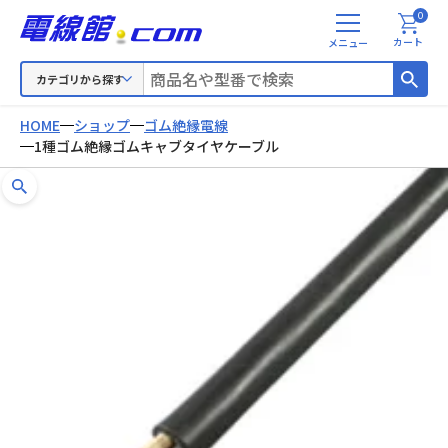
0
メ
カート
ニ
ュ
カテゴリから探す
ー
HOME
ショップ
ゴム絶縁電線
1種ゴム絶縁ゴムキャブタイヤケーブル