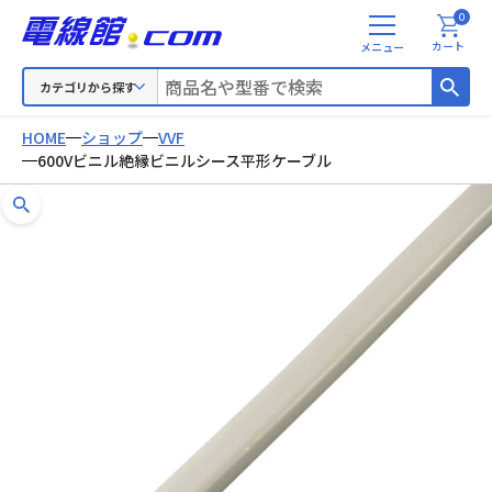
0
メ
カート
ニ
ュ
カテゴリから探す
ー
HOME
ショップ
VVF
600Vビニル絶縁ビニルシース平形ケーブル