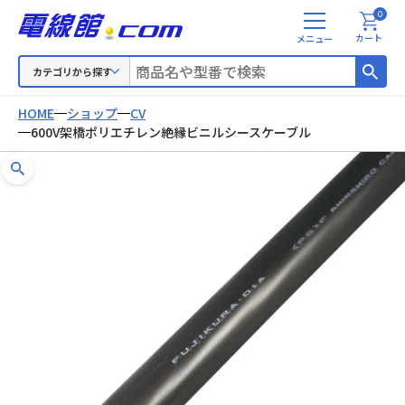
0
メ
カート
ニ
ュ
カテゴリから探す
ー
HOME
ショップ
CV
600V架橋ポリエチレン絶縁ビニルシースケーブル