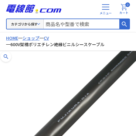
0
メ
カート
ニ
ュ
カテゴリから探す
ー
HOME
ショップ
CV
600V架橋ポリエチレン絶縁ビニルシースケーブル