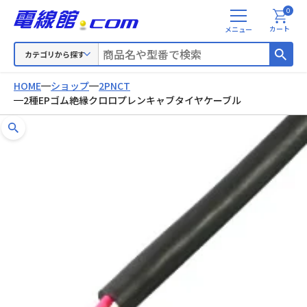
0
メ
カート
ニ
ュ
カテゴリから探す
ー
HOME
ショップ
2PNCT
2種EPゴム絶縁クロロプレンキャブタイヤケーブル