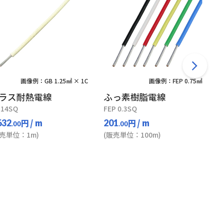
画像例：GB 1.25㎟ × 1C
画像例：FEP 0.75㎟
ラス耐熱電線
ふっ素樹脂電線
 14SQ
FEP 0.3SQ
円
/ m
円
/ m
632
201
.00
.00
販売単位：1m)
(販売単位：100m)