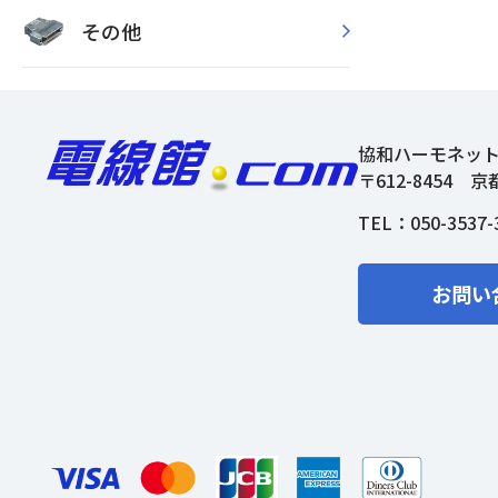
その他
協和ハーモネッ
〒612-8454
京
TEL：
050-3537-
お問い