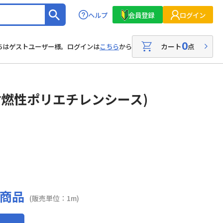
ヘルプ
会員登録
ログイン
0
カート
点
ちはゲストユーザー様。ログインは
こちら
から
(耐燃性ポリエチレンシース)
商品
(販売単位：1m)