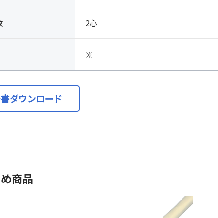
数
2心
※
様書ダウンロード
すめ商品