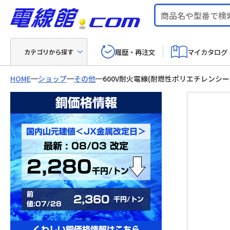
履歴・再注文
マイカタログ
カテゴリから探す
HOME
ショップ
その他
600V耐火電線(耐燃性ポリエチレンシー
銅価格情報
国内山元建値＜JX金属改定日＞
最新 : 08/03 改定
2,280
千円/トン
前
2,360
千円/トン
値:07/28
くわしい銅価格情報はこちら