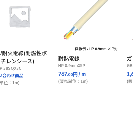
画像例：HP 0.9mm × 7対
0V耐火電線(耐燃性ポ
耐熱電線
ガ
チレンシース)
HP 0.9mmX5P
GB
P 38SQX3C
円
/ m
767
1,
い合わせ商品
.00
(販売単位：1m)
(
単位：1m)