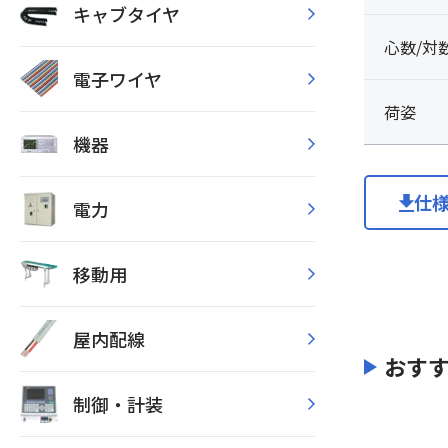
キャブタイヤ
心数/対
電子ワイヤ
荷姿
機器
仕
電力
移動用
屋内配線
おす
制御・計装