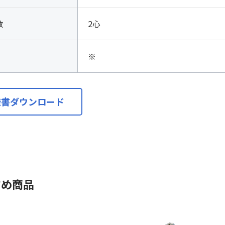
数
2心
※
様書ダウンロード
すめ商品