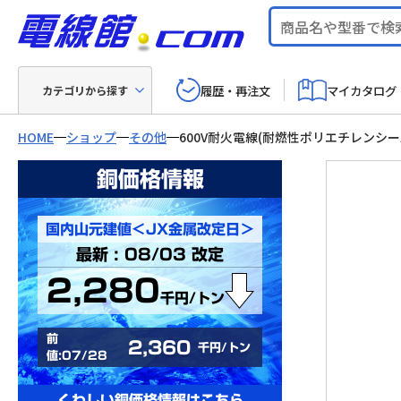
履歴・再注文
マイカタログ
カテゴリから探す
HOME
ショップ
その他
600V耐火電線(耐燃性ポリエチレンシー
銅価格情報
国内山元建値＜JX金属改定日＞
最新 : 08/03 改定
2,280
千円/トン
前
2,360
千円/トン
値:07/28
くわしい銅価格情報はこちら