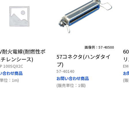
画像例：57-40500
0V耐火電線(耐燃性ポ
6
57コネクタ(ハンダタイ
チレンシース)
リ
プ)
P 100SQX2C
EM
57-40140
い合わせ商品
お
お問い合わせ商品
単位：1m)
(
(販売単位：1個)