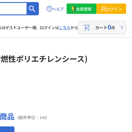
ヘルプ
会員登録
ログイン
0
カート
点
ちはゲストユーザー様。ログインは
こちら
から
(耐燃性ポリエチレンシース)
商品
(販売単位：1m)