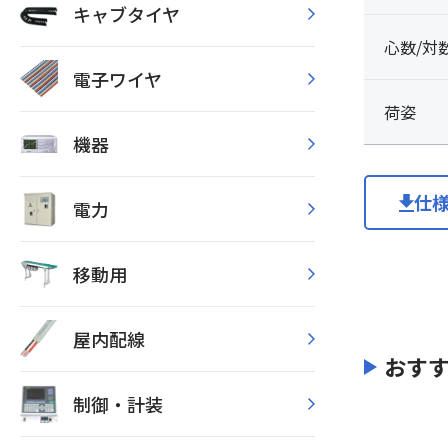
キャブタイヤ
心数/対
電子ワイヤ
荷姿
機器
仕
電力
移動用
屋内配線
おす
制御・計装