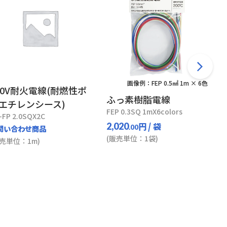
画像例：FEP 0.5㎟ 1m × 6色
00V耐火電線(耐燃性ポ
ふっ素樹脂電線
エチレンシース)
FEP 0.3SQ 1mX6colors
-FP 2.0SQX2C
円
/ 袋
2,020
問い合わせ商品
.00
(販売単位：1袋)
販売単位：1m)