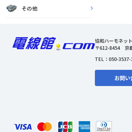
その他
協和ハーモネッ
〒612-8454
京
TEL：
050-3537-
お問い