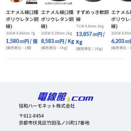
エナメル線(2種
エナメル線(2種
すずめっき軟銅
エナメル
ポリウレタン銅
ポリウレタン銅
線
ポリウレ
線)
線)
線)
TCW 0.8mm 1kg
2UEW 0.06mm 7g
2UEW 0.29mm 1kg
円
/
2UEW 0.65
13,857
.00
円
/ 個
円
/ Kg
1,580
8,583
6,203
Kg
.00
.00
.00
(販売単位：1個)
(販売単位：1Kg)
(販売単位：1
(販売単位：1Kg)
協和ハーモネット株式会社
〒612-8454
京都市伏見区竹田泓ノ川町17番地