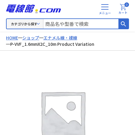
0
メ
カート
ニ
ュ
カテゴリから探す
ー
HOME
ショップ
エナメル線・裸線
P-VVF_1.6mmX2C_10m Product Variation