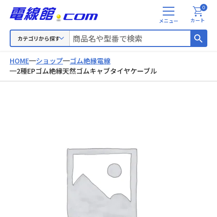
0
メ
カート
ニ
ュ
カテゴリから探す
ー
HOME
ショップ
ゴム絶縁電線
2種EPゴム絶縁天然ゴムキャブタイヤケーブル