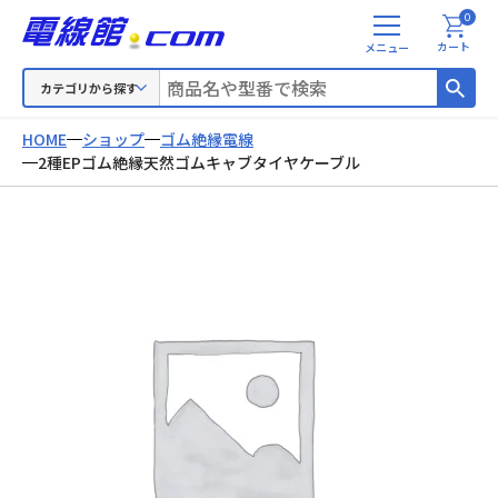
0
メ
カート
ニ
ュ
カテゴリから探す
ー
HOME
ショップ
ゴム絶縁電線
2種EPゴム絶縁天然ゴムキャブタイヤケーブル