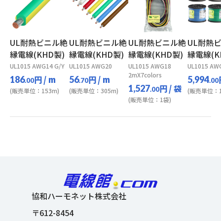
UL耐熱ビニル絶
UL耐熱ビニル絶
UL耐熱ビニル絶
UL耐熱
縁電線(KHD製)
縁電線(KHD製)
縁電線(KHD製)
縁電線(K
UL1015 AWG14 G/Y
UL1015 AWG20
UL1015 AWG18
UL1015 AW
2mX7colors
円
/ m
円
/ m
186
56
5,994
.00
.70
.00
円
/ 袋
1,527
.00
(販売単位：153m)
(販売単位：305m)
(販売単位：1
(販売単位：1袋)
協和ハーモネット株式会社
〒612-8454