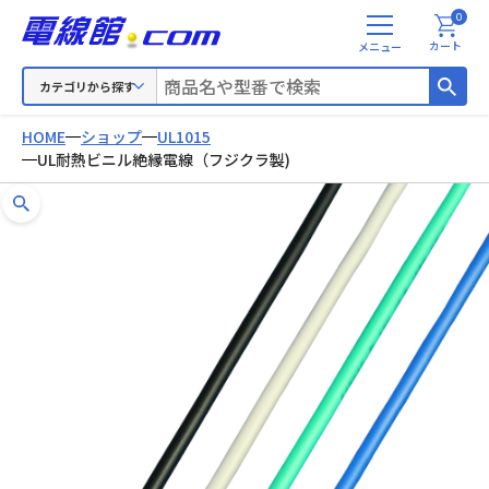
0
メ
カート
ニ
ュ
カテゴリから探す
ー
HOME
ショップ
UL1015
UL耐熱ビニル絶縁電線（フジクラ製)